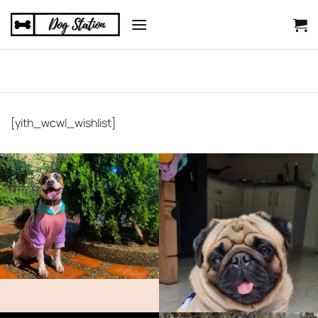
Saltar
al
contenido
[yith_wcwl_wishlist]