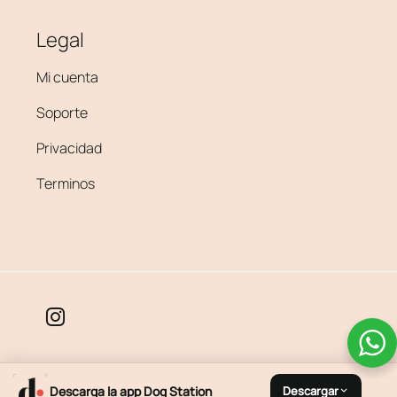
Legal
Mi cuenta
Soporte
Privacidad
Terminos
Visa
MasterCard
Apple
Google
PayU
×
Descarga la app Dog Station
Descargar