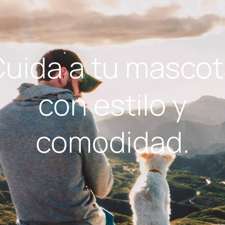
uida a tu masco
con estilo y
comodidad.