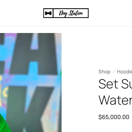
Shop
/
Hoodi
Set 
Wate
$
65,000.00