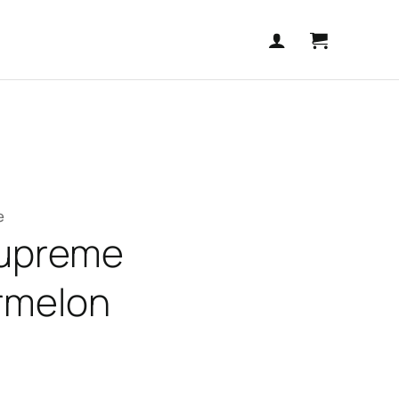
e
Supreme
rmelon