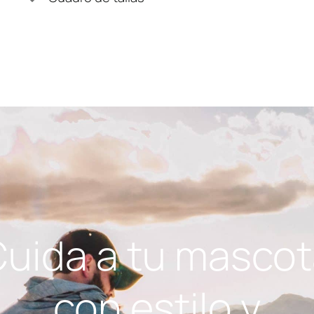
uida a tu masco
con estilo y