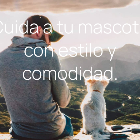
uida a tu masco
con estilo y
comodidad.