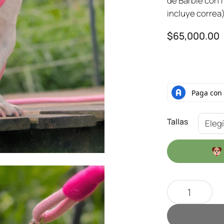
de Barbie con 
incluye correa
$
65,000.00
Tallas
Harness Barbi