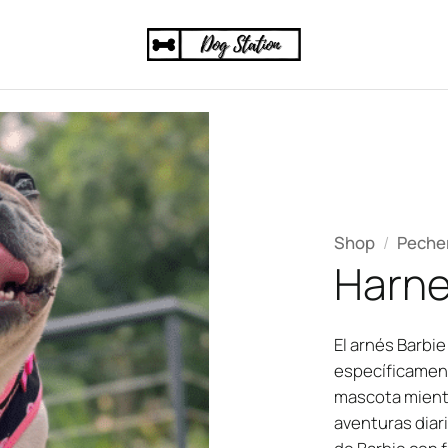
Shop
/
Peche
Harne
El arnés Barbi
específicament
mascota mientr
aventuras diari